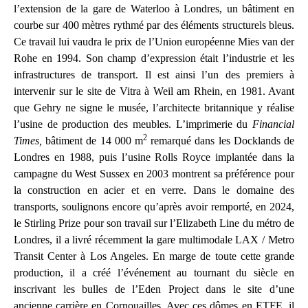
l’extension de la gare de Waterloo à Londres, un bâtiment en
courbe sur 400 mètres rythmé par des éléments structurels bleus.
Ce travail lui vaudra le prix de l’Union européenne Mies van der
Rohe en 1994. Son champ d’expression était l’industrie et les
infrastructures de transport. Il est ainsi l’un des premiers à
intervenir sur le site de Vitra à Weil am Rhein, en 1981. Avant
que Gehry ne signe le musée, l’architecte britannique y réalise
l’usine de production des meubles. L’imprimerie du
Financial
2
Times,
bâtiment de 14 000 m
remarqué dans les Docklands de
Londres en 1988, puis l’usine Rolls Royce implantée dans la
campagne du West Sussex en 2003 montrent sa préférence pour
la construction en acier et en verre. Dans le domaine des
transports, soulignons encore qu’après avoir remporté, en 2024,
le Stirling Prize pour son travail sur l’Elizabeth Line du métro de
Londres, il a livré récemment la gare multimodale LAX / Metro
Transit Center à Los Angeles. En marge de toute cette grande
production, il a créé l’événement au tournant du siècle en
inscrivant les bulles de l’Eden Project dans le site d’une
ancienne carrière en Cornouailles. Avec ces dômes en ETFE, il